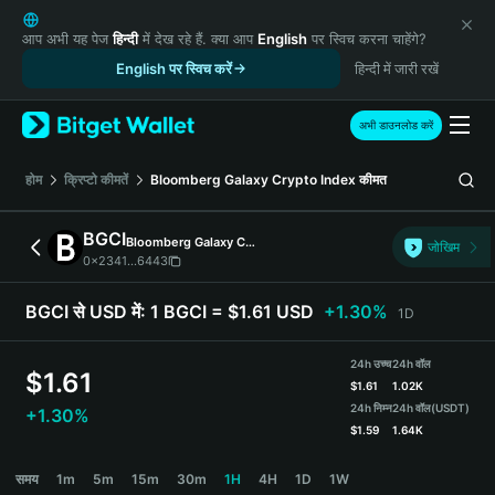
English
日本語
आप अभी यह पेज
हिन्दी
में देख रहे हैं. क्या आप
English
पर स्विच करना चाहेंगे?
Tiếng Việt
English पर स्विच करें
हिन्दी में जारी रखें
Русский
Español (Latinoamérica)
अभी डाउनलोड करें
Türkçe
Italiano
होम
क्रिप्टो कीमतें
Bloomberg Galaxy Crypto Index
कीमत
Français
Deutsch
BGCI
Bloomberg Galaxy Crypto Index
जोखिम
简体中文
0x2341...6443
繁體中文
Português (Portugal)
BGCI से USD में:
1 BGCI = $1.61 USD
+1.30%
1D
Bahasa Indonesia
ภาษาไทย
24h उच्च
24h वॉल
$
1.61
हिन्दी
$
1.61
1.02K
বাংলা
24h निम्न
24h वॉल
(USDT)
+1.30%
$
1.59
1.64K
Español
Português (Brasil)
BGCI Price Chart
समय
1m
5m
15m
30m
1H
4H
1D
1W
Español (Argentina)