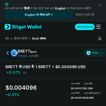
English
日本語
आप अभी यह पेज
हिन्दी
में देख रहे हैं. क्या आप
English
पर स्विच करना चाहेंगे?
Tiếng Việt
English पर स्विच करें
हिन्दी में जारी रखें
Русский
Español (Latinoamérica)
अभी डाउनलोड करें
Türkçe
Italiano
होम
क्रिप्टो कीमतें
Brett
कीमत
Français
Deutsch
BRETT
Brett
जोखिम
简体中文
0x532f...42E4
繁體中文
Português (Portugal)
BRETT से USD में:
1 BRETT = $0.004096 USD
Bahasa Indonesia
+0.57%
1D
ภาษาไทย
हिन्दी
24h उच्च
24h वॉल
$
0.004096
বাংলা
$
0.004272
60.29M
Español
24h निम्न
24h वॉल
(USDT)
+0.57%
$
0.004018
246.96K
Português (Brasil)
Español (Argentina)
BRETT Price Chart