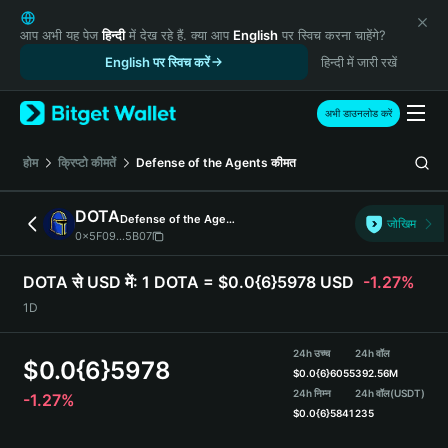
English
日本語
आप अभी यह पेज
हिन्दी
में देख रहे हैं. क्या आप
English
पर स्विच करना चाहेंगे?
Tiếng Việt
English पर स्विच करें
हिन्दी में जारी रखें
Русский
Español (Latinoamérica)
अभी डाउनलोड करें
Türkçe
Italiano
होम
क्रिप्टो कीमतें
Defense of the Agents
कीमत
Français
Deutsch
DOTA
Defense of the Agents
जोखिम
简体中文
0x5F09...5B07
繁體中文
Português (Portugal)
DOTA से USD में:
1 DOTA = $0.0{6}5978 USD
-1.27%
Bahasa Indonesia
1D
ภาษาไทย
हिन्दी
24h उच्च
24h वॉल
$
0.0{6}5978
বাংলা
$
0.0{6}6055
392.56M
Español
24h निम्न
24h वॉल
(USDT)
-1.27%
$
0.0{6}5841
235
Português (Brasil)
Español (Argentina)
DOTA Price Chart