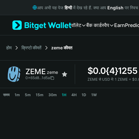
English
आप अभी यह पेज
हिन्दी
में देख रहे हैं. क्या आप
English
पर स्विच 
日本語
Tiếng Việt
वॉलेट
बैंक कार्ड
स्वैप
Earn
Predi
Русский
Español (Latinoamérica)
Türkçe
Italiano
होम
क्रिप्टो कीमतें
zeme
कीमत
Français
Deutsch
$
0.0{4}1255
ZEME
简体中文
zeme
繁體中文
0x65d8...1d5a
ZEME से USD में:
1 ZEME = $0.
Português (Portugal)
ZEME Price Chart
Bahasa Indonesia
समय
1m
5m
15m
30m
1H
4H
1D
1W
ภาษาไทย
हिन्दी
বাংলা
Español
Português (Brasil)
Español (Argentina)