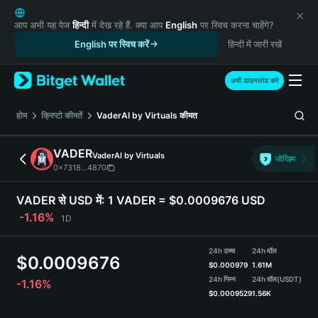
English
日本語
आप अभी यह पेज
हिन्दी
में देख रहे हैं. क्या आप
English
पर स्विच करना चाहेंगे?
Tiếng Việt
English पर स्विच करें
हिन्दी में जारी रखें
Русский
Español (Latinoamérica)
अभी डाउनलोड करें
Türkçe
Italiano
होम
क्रिप्टो कीमतें
VaderAI by Virtuals
कीमत
Français
Deutsch
VADER
VaderAI by Virtuals
जोखिम
简体中文
0x7318...4870
繁體中文
Português (Portugal)
VADER से USD में:
1 VADER = $0.0009676 USD
Bahasa Indonesia
-1.16%
1D
ภาษาไทย
हिन्दी
24h उच्च
24h वॉल
$
0.0009676
বাংলা
$
0.000979
1.61M
Español
24h निम्न
24h वॉल
(USDT)
-1.16%
$
0.0009529
1.56K
Português (Brasil)
Español (Argentina)
VADER Price Chart