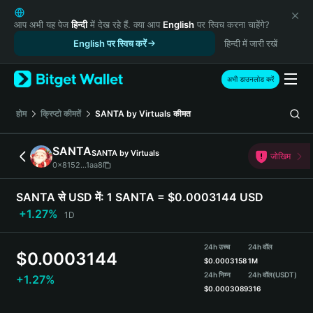
English
日本語
आप अभी यह पेज
हिन्दी
में देख रहे हैं. क्या आप
English
पर स्विच करना चाहेंगे?
Tiếng Việt
English पर स्विच करें
हिन्दी में जारी रखें
Русский
Español (Latinoamérica)
अभी डाउनलोड करें
Türkçe
Italiano
होम
क्रिप्टो कीमतें
SANTA by Virtuals
कीमत
Français
Deutsch
SANTA
SANTA by Virtuals
जोखिम
简体中文
0x8152...1aa8
繁體中文
Português (Portugal)
SANTA से USD में:
1 SANTA = $0.0003144 USD
Bahasa Indonesia
+1.27%
1D
ภาษาไทย
हिन्दी
24h उच्च
24h वॉल
$
0.0003144
বাংলা
$
0.0003158
1M
Español
24h निम्न
24h वॉल
(USDT)
+1.27%
$
0.0003089
316
Português (Brasil)
Español (Argentina)
SANTA Price Chart