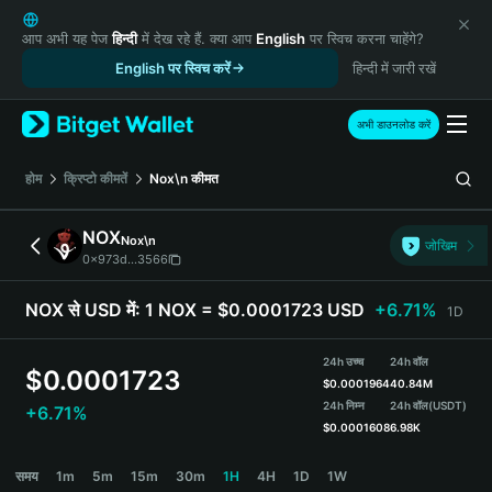
English
日本語
आप अभी यह पेज
हिन्दी
में देख रहे हैं. क्या आप
English
पर स्विच करना चाहेंगे?
Tiếng Việt
English पर स्विच करें
हिन्दी में जारी रखें
Русский
Español (Latinoamérica)
अभी डाउनलोड करें
Türkçe
Italiano
होम
क्रिप्टो कीमतें
Nox\n
कीमत
Français
Deutsch
NOX
Nox\n
जोखिम
简体中文
0x973d...3566
繁體中文
Português (Portugal)
NOX से USD में:
1 NOX = $0.0001723 USD
+6.71%
1D
Bahasa Indonesia
ภาษาไทย
24h उच्च
24h वॉल
$
0.0001723
हिन्दी
$
0.0001964
40.84M
বাংলা
24h निम्न
24h वॉल
(USDT)
+6.71%
$
0.0001608
6.98K
Español
Português (Brasil)
NOX Price Chart
समय
1m
5m
15m
30m
1H
4H
1D
1W
Español (Argentina)