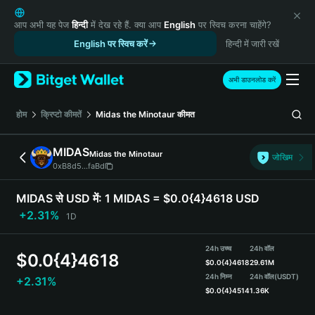
English
日本語
आप अभी यह पेज
हिन्दी
में देख रहे हैं. क्या आप
English
पर स्विच करना चाहेंगे?
Tiếng Việt
English पर स्विच करें
हिन्दी में जारी रखें
Русский
Español (Latinoamérica)
अभी डाउनलोड करें
Türkçe
Italiano
होम
क्रिप्टो कीमतें
Midas the Minotaur
कीमत
Français
Deutsch
MIDAS
Midas the Minotaur
जोखिम
简体中文
0xB8d5...faBd
繁體中文
Português (Portugal)
MIDAS से USD में:
1 MIDAS = $0.0{4}4618 USD
Bahasa Indonesia
+2.31%
1D
ภาษาไทย
हिन्दी
24h उच्च
24h वॉल
$
0.0{4}4618
বাংলা
$
0.0{4}4618
29.61M
Español
24h निम्न
24h वॉल
(USDT)
+2.31%
$
0.0{4}4514
1.36K
Português (Brasil)
Español (Argentina)
MIDAS Price Chart