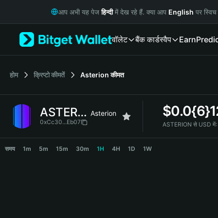
English
आप अभी यह पेज
हिन्दी
में देख रहे हैं. क्या आप
English
पर स्विच 
日本語
Tiếng Việt
वॉलेट
बैंक कार्ड
स्वैप
Earn
Predi
Русский
Español (Latinoamérica)
Türkçe
Italiano
होम
क्रिप्टो कीमतें
Asterion
कीमत
Français
Deutsch
$
0.0{6}
ASTERION
简体中文
Asterion
繁體中文
0xCc30...Eb07
ASTERION से USD में:
Português (Portugal)
ASTERION Price Chart
Bahasa Indonesia
समय
1m
5m
15m
30m
1H
4H
1D
1W
ภาษาไทย
हिन्दी
বাংলা
Español
Português (Brasil)
Español (Argentina)