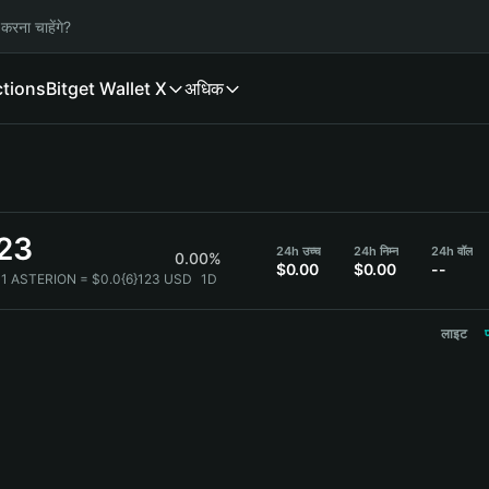
करना चाहेंगे?
ctions
Bitget Wallet X
अधिक
123
24h उच्च
24h निम्न
24h वॉल
0.00%
$0.00
$0.00
--
1 ASTERION = $0.0{6}123 USD
1D
लाइट
प