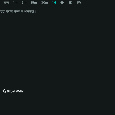
समय
1m
5m
15m
30m
1H
4H
1D
1W
डेटा प्राप्त करने में असफल।