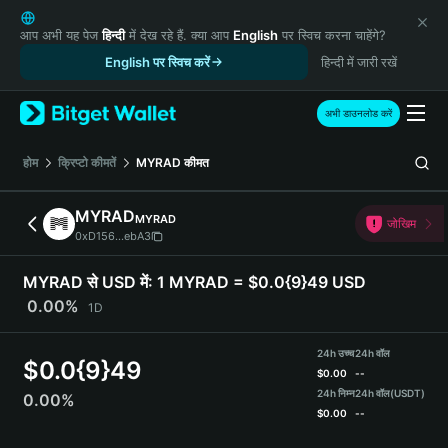
English
日本語
आप अभी यह पेज
हिन्दी
में देख रहे हैं. क्या आप
English
पर स्विच करना चाहेंगे?
Tiếng Việt
English पर स्विच करें
हिन्दी में जारी रखें
Русский
Español (Latinoamérica)
अभी डाउनलोड करें
Türkçe
Italiano
होम
क्रिप्टो कीमतें
MYRAD
कीमत
Français
Deutsch
MYRAD
MYRAD
जोखिम
简体中文
0xD156...ebA3
繁體中文
Português (Portugal)
MYRAD से USD में:
1 MYRAD = $0.0{9}49 USD
Bahasa Indonesia
0.00%
1D
ภาษาไทย
हिन्दी
24h उच्च
24h वॉल
$
0.0{9}49
বাংলা
$
0.00
--
Español
24h निम्न
24h वॉल
(USDT)
0.00%
$
0.00
--
Português (Brasil)
Español (Argentina)
MYRAD Price Chart