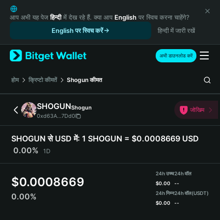
English
日本語
आप अभी यह पेज
हिन्दी
में देख रहे हैं. क्या आप
English
पर स्विच करना चाहेंगे?
Tiếng Việt
English पर स्विच करें
हिन्दी में जारी रखें
Русский
Español (Latinoamérica)
अभी डाउनलोड करें
Türkçe
Italiano
होम
क्रिप्टो कीमतें
Shogun
कीमत
Français
Deutsch
SHOGUN
Shogun
जोखिम
简体中文
0xd63A...7Dd0
繁體中文
Português (Portugal)
SHOGUN से USD में:
1 SHOGUN = $0.0008669 USD
Bahasa Indonesia
0.00%
1D
ภาษาไทย
हिन्दी
24h उच्च
24h वॉल
$
0.0008669
বাংলা
$
0.00
--
Español
24h निम्न
24h वॉल
(USDT)
0.00%
$
0.00
--
Português (Brasil)
Español (Argentina)
SHOGUN Price Chart