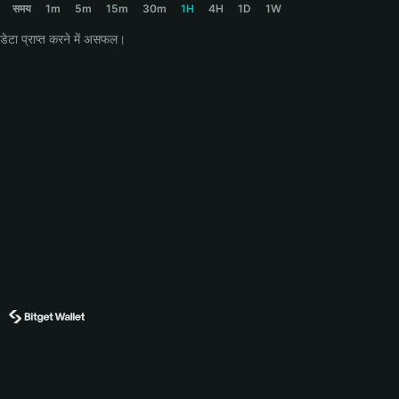
समय
1m
5m
15m
30m
1H
4H
1D
1W
डेटा प्राप्त करने में असफल।