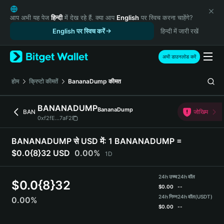
English
日本語
आप अभी यह पेज
हिन्दी
में देख रहे हैं. क्या आप
English
पर स्विच करना चाहेंगे?
Tiếng Việt
English पर स्विच करें
हिन्दी में जारी रखें
Русский
Español (Latinoamérica)
अभी डाउनलोड करें
Türkçe
Italiano
होम
क्रिप्टो कीमतें
BananaDump
कीमत
Français
Deutsch
BANANADUMP
BananaDump
BAN
जोखिम
简体中文
0xf2fE...7aF2
繁體中文
Português (Portugal)
BANANADUMP से USD में:
1 BANANADUMP =
Bahasa Indonesia
$0.0{8}32 USD
0.00%
1D
ภาษาไทย
हिन्दी
24h उच्च
24h वॉल
$
0.0{8}32
বাংলা
$
0.00
--
Español
24h निम्न
24h वॉल
(USDT)
0.00%
$
0.00
--
Português (Brasil)
Español (Argentina)
BANANADUMP Price Chart