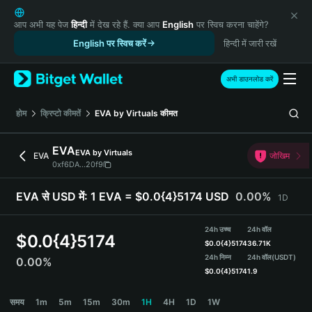
English
日本語
आप अभी यह पेज
हिन्दी
में देख रहे हैं. क्या आप
English
पर स्विच करना चाहेंगे?
Tiếng Việt
English पर स्विच करें
हिन्दी में जारी रखें
Русский
Español (Latinoamérica)
अभी डाउनलोड करें
Türkçe
Italiano
होम
क्रिप्टो कीमतें
EVA by Virtuals
कीमत
Français
Deutsch
EVA
EVA by Virtuals
EVA
जोखिम
简体中文
0xf6DA...20f9
繁體中文
Português (Portugal)
EVA से USD में:
1 EVA = $0.0{4}5174 USD
0.00%
1D
Bahasa Indonesia
ภาษาไทย
24h उच्च
24h वॉल
$
0.0{4}5174
हिन्दी
$
0.0{4}5174
36.71K
বাংলা
24h निम्न
24h वॉल
(USDT)
0.00%
$
0.0{4}5174
1.9
Español
Português (Brasil)
EVA Price Chart
समय
1m
5m
15m
30m
1H
4H
1D
1W
Español (Argentina)