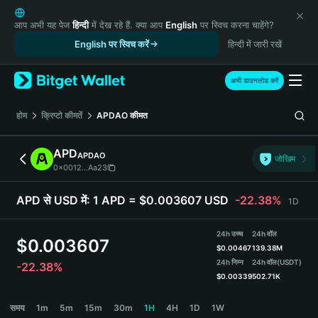
English
日本語
आप अभी यह पेज
हिन्दी
में देख रहे हैं. क्या आप
English
पर स्विच करना चाहेंगे?
Tiếng Việt
English पर स्विच करें
हिन्दी में जारी रखें
Русский
Español (Latinoamérica)
अभी डाउनलोड करें
Türkçe
Italiano
होम
क्रिप्टो कीमतें
APDAO
कीमत
Français
Deutsch
APD
APDAO
जोखिम
简体中文
0x0012...Aa23
繁體中文
Português (Portugal)
APD से USD में:
1 APD = $0.003607 USD
-22.38%
1D
Bahasa Indonesia
ภาษาไทย
24h उच्च
24h वॉल
$
0.003607
हिन्दी
$
0.00467
139.38M
বাংলা
24h निम्न
24h वॉल
(USDT)
-22.38%
$
0.00339
502.71K
Español
Português (Brasil)
APD Price Chart
समय
1m
5m
15m
30m
1H
4H
1D
1W
Español (Argentina)