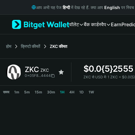
English
आप अभी यह पेज
हिन्दी
में देख रहे हैं. क्या आप
English
पर स्विच 
日本語
Tiếng Việt
वॉलेट
बैंक कार्ड
स्वैप
Earn
Predi
Русский
Español (Latinoamérica)
Türkçe
Italiano
होम
क्रिप्टो कीमतें
ZKC
कीमत
Français
Deutsch
$
0.0{5}2555
ZKC
简体中文
ZKC
繁體中文
0x05F8...4444
ZKC से USD में:
1 ZKC = $0.0{5
Português (Portugal)
ZKC Price Chart
Bahasa Indonesia
समय
1m
5m
15m
30m
1H
4H
1D
1W
ภาษาไทย
हिन्दी
বাংলা
Español
Português (Brasil)
Español (Argentina)