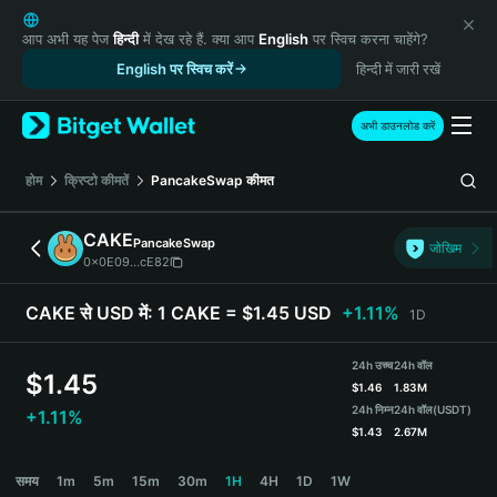
English
日本語
आप अभी यह पेज
हिन्दी
में देख रहे हैं. क्या आप
English
पर स्विच करना चाहेंगे?
Tiếng Việt
English पर स्विच करें
हिन्दी में जारी रखें
Русский
Español (Latinoamérica)
अभी डाउनलोड करें
Türkçe
Italiano
होम
क्रिप्टो कीमतें
PancakeSwap
कीमत
Français
Deutsch
CAKE
PancakeSwap
जोखिम
简体中文
0x0E09...cE82
繁體中文
Português (Portugal)
CAKE से USD में:
1 CAKE = $1.45 USD
+1.11%
1D
Bahasa Indonesia
ภาษาไทย
24h उच्च
24h वॉल
$
1.45
हिन्दी
$
1.46
1.83M
বাংলা
24h निम्न
24h वॉल
(USDT)
+1.11%
$
1.43
2.67M
Español
Português (Brasil)
CAKE Price Chart
समय
1m
5m
15m
30m
1H
4H
1D
1W
Español (Argentina)