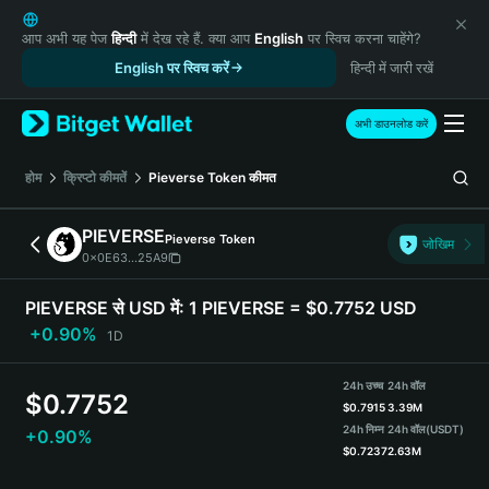
English
日本語
आप अभी यह पेज
हिन्दी
में देख रहे हैं. क्या आप
English
पर स्विच करना चाहेंगे?
Tiếng Việt
English पर स्विच करें
हिन्दी में जारी रखें
Русский
Español (Latinoamérica)
अभी डाउनलोड करें
Türkçe
Italiano
होम
क्रिप्टो कीमतें
Pieverse Token
कीमत
Français
Deutsch
PIEVERSE
Pieverse Token
जोखिम
简体中文
0x0E63...25A9
繁體中文
Português (Portugal)
PIEVERSE से USD में:
1 PIEVERSE = $0.7752 USD
Bahasa Indonesia
+0.90%
1D
ภาษาไทย
हिन्दी
24h उच्च
24h वॉल
$
0.7752
বাংলা
$
0.7915
3.39M
Español
24h निम्न
24h वॉल
(USDT)
+0.90%
$
0.7237
2.63M
Português (Brasil)
Español (Argentina)
PIEVERSE Price Chart