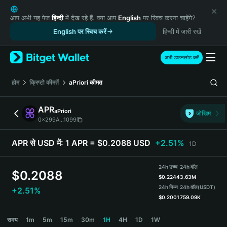
English
日本語
आप अभी यह पेज
हिन्दी
में देख रहे हैं. क्या आप
English
पर स्विच करना चाहेंगे?
Tiếng Việt
English पर स्विच करें
हिन्दी में जारी रखें
Русский
Español (Latinoamérica)
अभी डाउनलोड करें
Türkçe
Italiano
होम
क्रिप्टो कीमतें
aPriori
कीमत
Français
Deutsch
APR
aPriori
जोखिम
简体中文
0x299A...1099
繁體中文
Português (Portugal)
APR से USD में:
1 APR = $0.2088 USD
+2.51%
1D
Bahasa Indonesia
ภาษาไทย
24h उच्च
24h वॉल
$
0.2088
हिन्दी
$
0.2244
3.63M
বাংলা
24h निम्न
24h वॉल
(USDT)
+2.51%
$
0.2001
759.09K
Español
Português (Brasil)
APR Price Chart
समय
1m
5m
15m
30m
1H
4H
1D
1W
Español (Argentina)