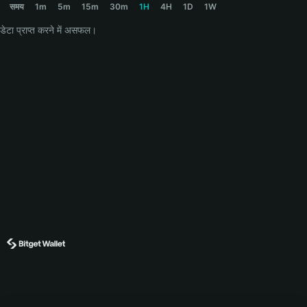
समय
1m
5m
15m
30m
1H
4H
1D
1W
डेटा प्राप्त करने में असफल।