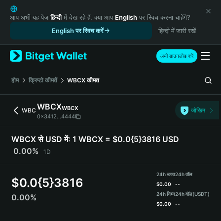
English
日本語
आप अभी यह पेज
हिन्दी
में देख रहे हैं. क्या आप
English
पर स्विच करना चाहेंगे?
Tiếng Việt
English पर स्विच करें
हिन्दी में जारी रखें
Русский
Español (Latinoamérica)
अभी डाउनलोड करें
Türkçe
Italiano
होम
क्रिप्टो कीमतें
WBCX
कीमत
Français
Deutsch
WBCX
WBCX
WBC
जोखिम
简体中文
0x3412...4444
繁體中文
Português (Portugal)
WBCX से USD में:
1 WBCX = $0.0{5}3816 USD
Bahasa Indonesia
0.00%
1D
ภาษาไทย
हिन्दी
24h उच्च
24h वॉल
$
0.0{5}3816
বাংলা
$
0.00
--
Español
24h निम्न
24h वॉल
(USDT)
0.00%
$
0.00
--
Português (Brasil)
Español (Argentina)
WBCX Price Chart