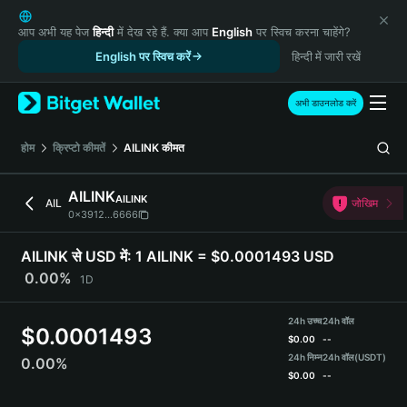
English
日本語
आप अभी यह पेज
हिन्दी
में देख रहे हैं. क्या आप
English
पर स्विच करना चाहेंगे?
Tiếng Việt
English पर स्विच करें
हिन्दी में जारी रखें
Русский
Español (Latinoamérica)
अभी डाउनलोड करें
Türkçe
Italiano
होम
क्रिप्टो कीमतें
AILINK
कीमत
Français
Deutsch
AILINK
AILINK
AIL
जोखिम
简体中文
0x3912...6666
繁體中文
Português (Portugal)
AILINK से USD में:
1 AILINK = $0.0001493 USD
Bahasa Indonesia
0.00%
1D
ภาษาไทย
हिन्दी
24h उच्च
24h वॉल
$
0.0001493
বাংলা
$
0.00
--
Español
24h निम्न
24h वॉल
(USDT)
0.00%
$
0.00
--
Português (Brasil)
Español (Argentina)
AILINK Price Chart