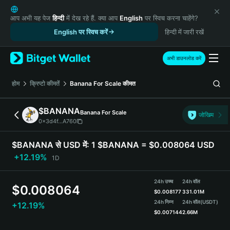
English
日本語
आप अभी यह पेज
हिन्दी
में देख रहे हैं. क्या आप
English
पर स्विच करना चाहेंगे?
Tiếng Việt
English पर स्विच करें
हिन्दी में जारी रखें
Русский
Español (Latinoamérica)
अभी डाउनलोड करें
Türkçe
Italiano
होम
क्रिप्टो कीमतें
Banana For Scale
कीमत
Français
Deutsch
$BANANA
Banana For Scale
जोखिम
简体中文
0x3d4f...A760
繁體中文
Português (Portugal)
$BANANA से USD में:
1 $BANANA = $0.008064 USD
Bahasa Indonesia
+12.19%
1D
ภาษาไทย
हिन्दी
24h उच्च
24h वॉल
$
0.008064
বাংলা
$
0.008177
331.01M
Español
24h निम्न
24h वॉल
(USDT)
+12.19%
$
0.007144
2.66M
Português (Brasil)
Español (Argentina)
$BANANA Price Chart