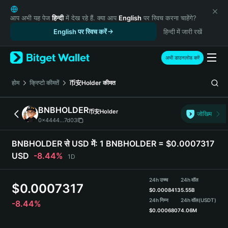
English
日本語
आप अभी यह पेज
हिन्दी
में देख रहे हैं. क्या आप
English
पर स्विच करना चाहेंगे?
Tiếng Việt
English पर स्विच करें
हिन्दी में जारी रखें
Русский
Español (Latinoamérica)
अभी डाउनलोड करें
Türkçe
Italiano
होम
क्रिप्टो कीमतें
币安Holder
कीमत
Français
Deutsch
BNBHOLDER
币安Holder
जोखिम
简体中文
0x4444...7d03
繁體中文
Português (Portugal)
BNBHOLDER से USD में:
1 BNBHOLDER = $0.0007317
Bahasa Indonesia
USD
-8.44%
1D
ภาษาไทย
हिन्दी
24h उच्च
24h वॉल
$
0.0007317
বাংলা
$
0.0008413
5.55B
Español
24h निम्न
24h वॉल
(USDT)
-8.44%
$
0.0006807
4.06M
Português (Brasil)
Español (Argentina)
BNBHOLDER Price Chart