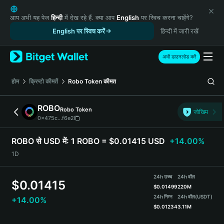
English
日本語
आप अभी यह पेज
हिन्दी
में देख रहे हैं. क्या आप
English
पर स्विच करना चाहेंगे?
Tiếng Việt
English पर स्विच करें
हिन्दी में जारी रखें
Русский
Español (Latinoamérica)
अभी डाउनलोड करें
Türkçe
Italiano
होम
क्रिप्टो कीमतें
Robo Token
कीमत
Français
Deutsch
ROBO
Robo Token
जोखिम
简体中文
0x475c...f6e2
繁體中文
Português (Portugal)
ROBO से USD में:
1 ROBO = $0.01415 USD
+14.00%
Bahasa Indonesia
1D
ภาษาไทย
हिन्दी
24h उच्च
24h वॉल
$
0.01415
বাংলা
$
0.01499
220M
Español
24h निम्न
24h वॉल
(USDT)
+14.00%
$
0.01234
3.11M
Português (Brasil)
Español (Argentina)
ROBO Price Chart