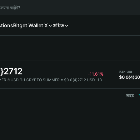
करना चाहेंगे?
ctions
Bitget Wallet X
अधिक
4}2712
24h उच्च
-11.61%
$0.0{4}3
 से USD में:
1 CRYPTO SUMMER = $0.0{4}2712 USD
1D
लाइट
प