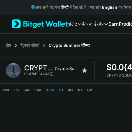
English
आप अभी यह पेज
हिन्दी
में देख रहे हैं. क्या आप
English
पर स्विच 
日本語
Tiếng Việt
वॉलेट
बैंक कार्ड
स्वैप
Earn
Predi
Русский
Español (Latinoamérica)
Türkçe
Italiano
होम
क्रिप्टो कीमतें
Crypto Summer
कीमत
Français
Deutsch
$
0.0{
CRYPTO SUMMER
简体中文
Crypto Summer
繁體中文
0x47aD...4444
CRYPTO SUMMER
Português (Portugal)
CRYPTO SUMMER Price Chart
Bahasa Indonesia
समय
1m
5m
15m
30m
1H
4H
1D
1W
ภาษาไทย
हिन्दी
বাংলা
Español
Português (Brasil)
Español (Argentina)