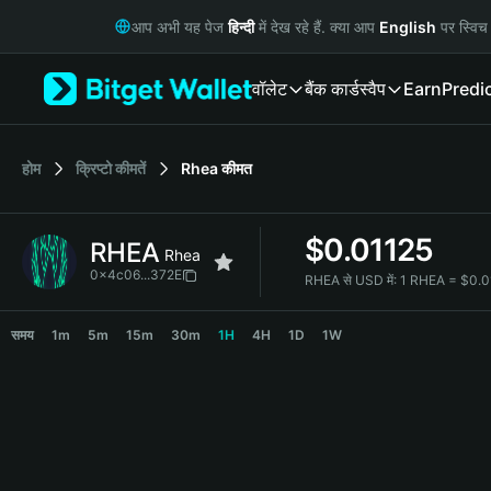
English
आप अभी यह पेज
हिन्दी
में देख रहे हैं. क्या आप
English
पर स्विच 
日本語
Tiếng Việt
वॉलेट
बैंक कार्ड
स्वैप
Earn
Predi
Русский
Español (Latinoamérica)
Türkçe
Italiano
होम
क्रिप्टो कीमतें
Rhea
कीमत
Français
Deutsch
$
0.01125
RHEA
简体中文
Rhea
繁體中文
0x4c06...372E
RHEA से USD में:
1 RHEA = $0.
Português (Portugal)
RHEA Price Chart
Bahasa Indonesia
समय
1m
5m
15m
30m
1H
4H
1D
1W
ภาษาไทย
हिन्दी
বাংলা
Español
Português (Brasil)
Español (Argentina)