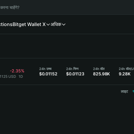
करना चाहेंगे?
ctions
Bitget Wallet X
अधिक
24h उच्च
24h निम्न
24h वॉल
24h वॉल
(U
-2.35%
$0.01152
$0.01123
825.98K
9.28K
01125 USD
1D
लाइट
प