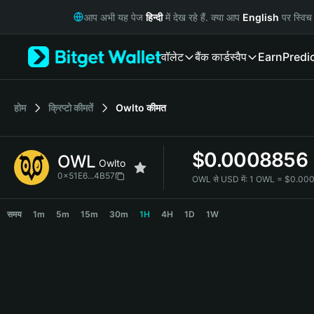
English
आप अभी यह पेज
हिन्दी
में देख रहे हैं. क्या आप
English
पर स्विच 
日本語
Tiếng Việt
वॉलेट
बैंक कार्ड
स्वैप
Earn
Predi
Русский
Español (Latinoamérica)
Türkçe
Italiano
होम
क्रिप्टो कीमतें
Owlto
कीमत
Français
Deutsch
$
0.0008856
OWL
简体中文
Owlto
繁體中文
0x51E6...4B57
OWL से USD में:
1 OWL = $0.00
Português (Portugal)
OWL Price Chart
Bahasa Indonesia
समय
1m
5m
15m
30m
1H
4H
1D
1W
ภาษาไทย
हिन्दी
বাংলা
Español
Português (Brasil)
Español (Argentina)