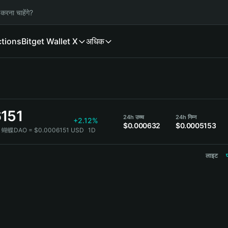
करना चाहेंगे?
ctions
Bitget Wallet X
अधिक
151
24h उच्च
24h निम्न
+2.12%
$0.000632
$0.0005153
1 蝴蝶DAO = $0.0006151 USD
1D
लाइट
प