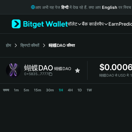
English
आप अभी यह पेज
हिन्दी
में देख रहे हैं. क्या आप
English
पर स्विच 
日本語
Tiếng Việt
वॉलेट
बैंक कार्ड
स्वैप
Earn
Predi
Русский
Español (Latinoamérica)
Türkçe
Italiano
होम
क्रिप्टो कीमतें
蝴蝶DAO
कीमत
Français
Deutsch
$
0.0006
蝴蝶DAO
简体中文
蝴蝶DAO
繁體中文
0x5835...7777
蝴蝶DAO से USD में:
Português (Portugal)
蝴蝶DAO Price Chart
Bahasa Indonesia
समय
1m
5m
15m
30m
1H
4H
1D
1W
ภาษาไทย
हिन्दी
বাংলা
Español
Português (Brasil)
Español (Argentina)