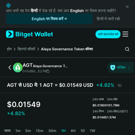
English
日本語
आप अभी यह पेज
हिन्दी
में देख रहे हैं. क्या आप
English
पर स्विच करना चाहेंगे?
Tiếng Việt
English पर स्विच करें
हिन्दी में जारी रखें
Русский
Español (Latinoamérica)
अभी डाउनलोड करें
Türkçe
Italiano
होम
क्रिप्टो कीमतें
Alaya Governance Token
कीमत
Français
Deutsch
AGT
Alaya Governance Token
जोखिम
简体中文
0x5dBd...E274
繁體中文
Português (Portugal)
AGT से USD में:
1 AGT = $0.01549 USD
+4.82%
1D
Bahasa Indonesia
ภาษาไทย
24h उच्च
24h वॉल
$
0.01549
हिन्दी
$
0.01600
101.76M
বাংলা
24h निम्न
24h वॉल
(USDT)
+4.82%
$
0.01465
1.57M
Español
Português (Brasil)
AGT Price Chart
समय
1m
5m
15m
30m
1H
4H
1D
1W
Español (Argentina)