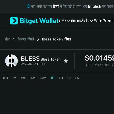
English
आप अभी यह पेज
हिन्दी
में देख रहे हैं. क्या आप
English
पर स्विच 
日本語
Tiếng Việt
वॉलेट
बैंक कार्ड
स्वैप
Earn
Predi
Русский
Español (Latinoamérica)
Türkçe
Italiano
होम
क्रिप्टो कीमतें
Bless Token
कीमत
Français
Deutsch
$
0.0145
BLESS
简体中文
Bless Token
繁體中文
0x7C82...e11F
BLESS से USD में:
1 B
Português (Portugal)
BLESS Price Chart
Bahasa Indonesia
समय
1m
5m
15m
30m
1H
4H
1D
1W
ภาษาไทย
हिन्दी
বাংলা
Español
Português (Brasil)
Español (Argentina)