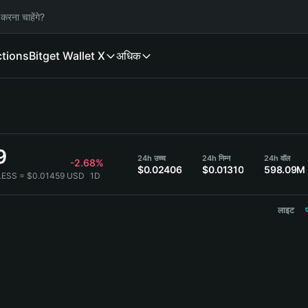
करना चाहेंगे?
ctions
Bitget Wallet X
अधिक
9
24h उच्च
24h निम्न
24h वॉल
-2.68%
$0.02406
$0.01310
598.09M
LESS = $0.01459 USD
1D
लाइट
प