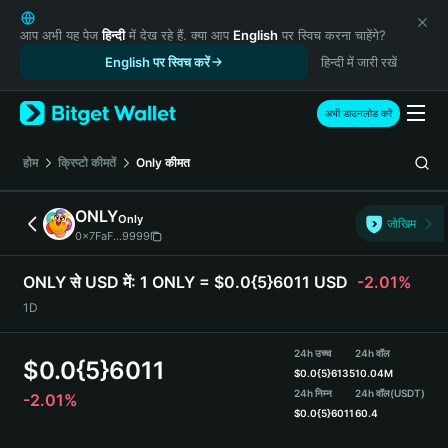
English
日本語
आप अभी यह पेज
हिन्दी
में देख रहे हैं. क्या आप
English
पर स्विच करना चाहेंगे?
Tiếng Việt
English पर स्विच करें
हिन्दी में जारी रखें
Русский
Español (Latinoamérica)
अभी डाउनलोड करें
Türkçe
Italiano
होम
क्रिप्टो कीमतें
Only
कीमत
Français
Deutsch
ONLY
Only
जोखिम
简体中文
0x7FaF...9999
繁體中文
Português (Portugal)
ONLY से USD में:
1 ONLY = $0.0{5}6011 USD
-2.01%
Bahasa Indonesia
1D
ภาษาไทย
हिन्दी
24h उच्च
24h वॉल
$
0.0{5}6011
বাংলা
$
0.0{5}6135
10.04M
Español
24h निम्न
24h वॉल
(USDT)
-2.01%
$
0.0{5}6011
60.4
Português (Brasil)
Español (Argentina)
ONLY Price Chart