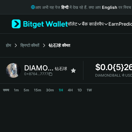
English
आप अभी यह पेज
हिन्दी
में देख रहे हैं. क्या आप
English
पर स्विच 
日本語
Tiếng Việt
वॉलेट
बैंक कार्ड
स्वैप
Earn
Predi
Русский
Español (Latinoamérica)
Türkçe
Italiano
होम
क्रिप्टो कीमतें
钻石球
कीमत
Français
Deutsch
$
0.0{5}2
DIAMONDBALL
简体中文
钻石球
繁體中文
0x8764...7777
DIAMONDBALL से USD म
Português (Portugal)
DIAMONDBALL Price Chart
Bahasa Indonesia
समय
1m
5m
15m
30m
1H
4H
1D
1W
ภาษาไทย
हिन्दी
বাংলা
Español
Português (Brasil)
Español (Argentina)