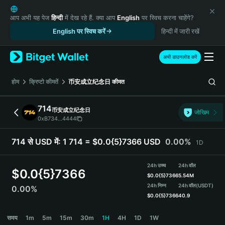
English
日本語
आप अभी यह पेज
हिन्दी
में देख रहे हैं. क्या आप
English
पर स्विच करना चाहेंगे?
Tiếng Việt
English पर स्विच करें
हिन्दी में जारी रखें
Русский
Español (Latinoamérica)
अभी डाउनलोड करें
Türkçe
Italiano
होम
क्रिप्टो कीमतें
币安成立纪念日
कीमत
Français
Deutsch
714
币安成立纪念日
जोखिम
简体中文
0xB734...4444
繁體中文
Português (Portugal)
714 से USD में:
1 714 = $0.0{5}7366 USD
0.00%
1D
Bahasa Indonesia
ภาษาไทย
24h उच्च
24h वॉल
$
0.0{5}7366
हिन्दी
$
0.0{5}7366
5.54M
বাংলা
24h निम्न
24h वॉल
(USDT)
0.00%
$
0.0{5}7366
40.9
Español
Português (Brasil)
714 Price Chart
समय
1m
5m
15m
30m
1H
4H
1D
1W
Español (Argentina)