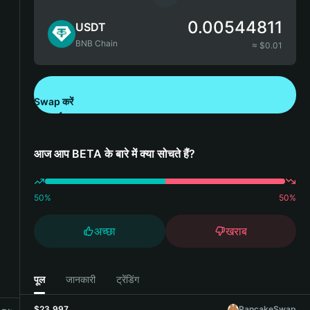
0.00544811
USDT
BNB Chain
≈ $
0.01
Swap करें
Bitget Wallet डाउनलोड करें
आज आप BETA के बारे में क्या सोचते हैं?
50
%
50
%
अच्छा
खराब
पूल
जानकारी
ट्रेंडिंग
$23,997
PancakeSwap