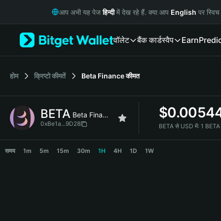
English
आप अभी यह पेज
हिन्दी
में देख रहे हैं. क्या आप
English
पर स्विच 
日本語
Tiếng Việt
वॉलेट
बैंक कार्ड
स्वैप
Earn
Predi
Русский
Español (Latinoamérica)
Türkçe
Italiano
होम
क्रिप्टो कीमतें
Beta Finance
कीमत
Français
Deutsch
$
0.0054
BETA
简体中文
Beta Finance
繁體中文
0xBe1a...9D28
BETA से USD में:
1 BETA
Português (Portugal)
BETA Price Chart
Bahasa Indonesia
समय
1m
5m
15m
30m
1H
4H
1D
1W
ภาษาไทย
हिन्दी
বাংলা
Español
Português (Brasil)
Español (Argentina)