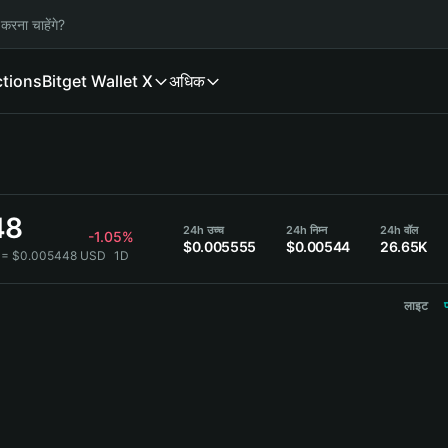
करना चाहेंगे?
ctions
Bitget Wallet X
अधिक
48
24h उच्च
24h निम्न
24h वॉल
-1.05%
$0.005555
$0.00544
26.65K
 = $0.005448 USD
1D
लाइट
प