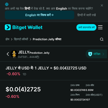
English
日本語
आप अभी यह पेज
हिन्दी
में देख रहे हैं. क्या आप
English
पर स्विच करना चाहेंगे?
Tiếng Việt
English पर स्विच करें
हिन्दी में जारी रखें
Русский
Español (Latinoamérica)
अभी डाउनलोड करें
Türkçe
Italiano
होम
क्रिप्टो कीमतें
Prediction Jelly
कीमत
Français
Deutsch
JELLY
Prediction Jelly
जोखिम
简体中文
0xF581...4444
繁體中文
Português (Portugal)
JELLY से USD में:
1 JELLY = $0.0{4}2725 USD
Bahasa Indonesia
-0.60%
1D
ภาษาไทย
हिन्दी
24h उच्च
24h वॉल
$
0.0{4}2725
বাংলা
$
0.0{4}2749
3.93M
Español
24h निम्न
24h वॉल
(USDT)
-0.60%
$
0.0{4}2724
107
Português (Brasil)
Español (Argentina)
JELLY Price Chart