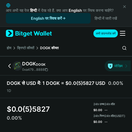
English
日本語
आप अभी यह पेज
हिन्दी
में देख रहे हैं. क्या आप
English
पर स्विच करना चाहेंगे?
Tiếng Việt
English पर स्विच करें
हिन्दी में जारी रखें
Русский
Español (Latinoamérica)
अभी डाउनलोड करें
Türkçe
Italiano
होम
क्रिप्टो कीमतें
DOGK
कीमत
Français
Deutsch
DOGK
DOGK
जोखिम
简体中文
0xa479...8888
繁體中文
Português (Portugal)
DOGK से USD में:
1 DOGK = $0.0{5}5827 USD
0.00%
Bahasa Indonesia
1D
ภาษาไทย
हिन्दी
24h उच्च
24h वॉल
$
0.0{5}5827
বাংলা
$
0.00
--
Español
24h निम्न
24h वॉल
(USDT)
0.00%
$
0.00
--
Português (Brasil)
Español (Argentina)
DOGK Price Chart