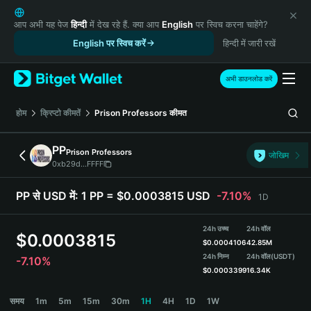
English
日本語
आप अभी यह पेज
हिन्दी
में देख रहे हैं. क्या आप
English
पर स्विच करना चाहेंगे?
Tiếng Việt
English पर स्विच करें
हिन्दी में जारी रखें
Русский
Español (Latinoamérica)
अभी डाउनलोड करें
Türkçe
Italiano
होम
क्रिप्टो कीमतें
Prison Professors
कीमत
Français
Deutsch
PP
Prison Professors
जोखिम
简体中文
0xb29d...FFFF
繁體中文
Português (Portugal)
PP से USD में:
1 PP = $0.0003815 USD
-7.10%
1D
Bahasa Indonesia
ภาษาไทย
24h उच्च
24h वॉल
$
0.0003815
हिन्दी
$
0.0004106
42.85M
বাংলা
24h निम्न
24h वॉल
(USDT)
-7.10%
$
0.0003399
16.34K
Español
Português (Brasil)
PP Price Chart
समय
1m
5m
15m
30m
1H
4H
1D
1W
Español (Argentina)