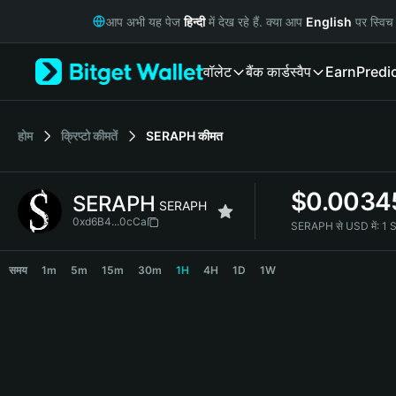
English
आप अभी यह पेज
हिन्दी
में देख रहे हैं. क्या आप
English
पर स्विच 
日本語
Tiếng Việt
वॉलेट
बैंक कार्ड
स्वैप
Earn
Predi
Русский
Español (Latinoamérica)
Türkçe
Italiano
होम
क्रिप्टो कीमतें
SERAPH
कीमत
Français
Deutsch
$
0.0034
SERAPH
简体中文
SERAPH
繁體中文
0xd6B4...0cCa
SERAPH से USD में:
1 
Português (Portugal)
SERAPH Price Chart
Bahasa Indonesia
समय
1m
5m
15m
30m
1H
4H
1D
1W
ภาษาไทย
हिन्दी
বাংলা
Español
Português (Brasil)
Español (Argentina)