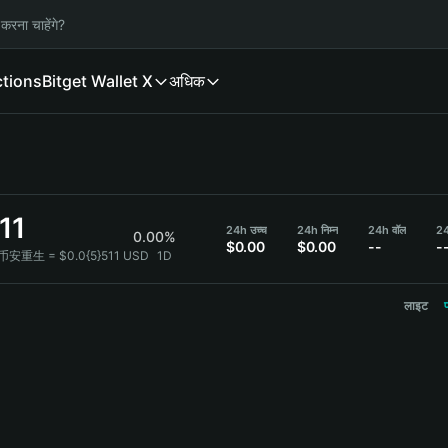
करना चाहेंगे?
ctions
Bitget Wallet X
अधिक
11
24h उच्च
24h निम्न
24h वॉल
24
0.00%
$0.00
$0.00
--
-
 币安重生 = $0.0{5}511 USD
1D
लाइट
प