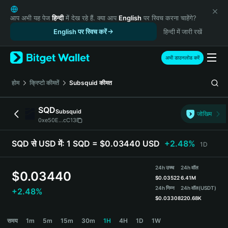
English
日本語
आप अभी यह पेज
हिन्दी
में देख रहे हैं. क्या आप
English
पर स्विच करना चाहेंगे?
Tiếng Việt
English पर स्विच करें
हिन्दी में जारी रखें
Русский
Español (Latinoamérica)
अभी डाउनलोड करें
Türkçe
Italiano
होम
क्रिप्टो कीमतें
Subsquid
कीमत
Français
Deutsch
SQD
Subsquid
जोखिम
简体中文
0xe50E...cC13
繁體中文
Português (Portugal)
SQD से USD में:
1 SQD = $0.03440 USD
+2.48%
1D
Bahasa Indonesia
ภาษาไทย
24h उच्च
24h वॉल
$
0.03440
हिन्दी
$
0.03522
6.41M
বাংলা
24h निम्न
24h वॉल
(USDT)
+2.48%
$
0.03308
220.68K
Español
Português (Brasil)
SQD Price Chart
समय
1m
5m
15m
30m
1H
4H
1D
1W
Español (Argentina)