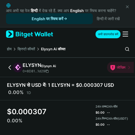
English
日本語
आप अभी यह पेज
हिन्दी
में देख रहे हैं. क्या आप
English
पर स्विच करना चाहेंगे?
Tiếng Việt
English पर स्विच करें
हिन्दी में जारी रखें
Русский
Español (Latinoamérica)
अभी डाउनलोड करें
Türkçe
Italiano
होम
क्रिप्टो कीमतें
Elysyn Ai
कीमत
Français
Deutsch
ELYSYN
Elysyn Ai
जोखिम
简体中文
0x8D81...1d29
繁體中文
Português (Portugal)
ELYSYN से USD में:
1 ELYSYN = $0.000307 USD
Bahasa Indonesia
0.00%
1D
ภาษาไทย
हिन्दी
24h उच्च
24h वॉल
$
0.000307
বাংলা
$
0.00
--
Español
24h निम्न
24h वॉल
(USDT)
0.00%
$
0.00
--
Português (Brasil)
Español (Argentina)
ELYSYN Price Chart