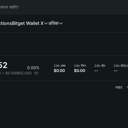
करना चाहेंगे?
ctions
Bitget Wallet X
अधिक
52
24h उच्च
24h निम्न
24h वॉल
24h वॉल
(
0.00%
$0.00
$0.00
--
--
E = $0.0{9}652 USD
1D
लाइट
प