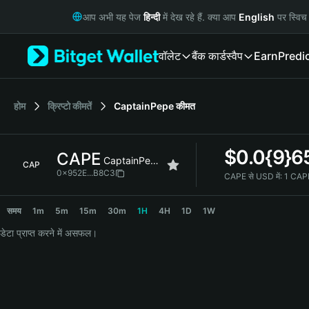
English
आप अभी यह पेज
हिन्दी
में देख रहे हैं. क्या आप
English
पर स्विच 
日本語
Tiếng Việt
वॉलेट
बैंक कार्ड
स्वैप
Earn
Predi
Русский
Español (Latinoamérica)
Türkçe
Italiano
होम
क्रिप्टो कीमतें
CaptainPepe
कीमत
Français
Deutsch
$
0.0{9}6
CAPE
简体中文
CaptainPepe
CAP
繁體中文
0x952E...B8C3
CAPE से USD में:
1 CAP
Português (Portugal)
CAPE Price Chart
Bahasa Indonesia
समय
1m
5m
15m
30m
1H
4H
1D
1W
ภาษาไทย
डेटा प्राप्त करने में असफल।
हिन्दी
বাংলা
Español
Português (Brasil)
Español (Argentina)