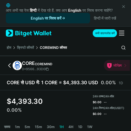
English
日本語
आप अभी यह पेज
हिन्दी
में देख रहे हैं. क्या आप
English
पर स्विच करना चाहेंगे?
Tiếng Việt
English पर स्विच करें
हिन्दी में जारी रखें
Русский
Español (Latinoamérica)
अभी डाउनलोड करें
Türkçe
Italiano
होम
क्रिप्टो कीमतें
COREMIND
कीमत
Français
Deutsch
CORE
COREMIND
जोखिम
简体中文
0x9566...93D0
繁體中文
Português (Portugal)
CORE से USD में:
1 CORE = $4,393.30 USD
0.00%
1D
Bahasa Indonesia
ภาษาไทย
24h उच्च
24h वॉल
$
4,393.30
हिन्दी
$
0.00
--
বাংলা
24h निम्न
24h वॉल
(USDT)
0.00%
$
0.00
--
Español
Português (Brasil)
CORE Price Chart
समय
1m
5m
15m
30m
1H
4H
1D
1W
Español (Argentina)