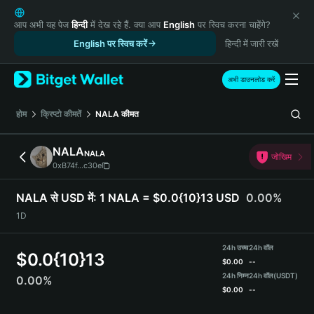
English
日本語
आप अभी यह पेज
हिन्दी
में देख रहे हैं. क्या आप
English
पर स्विच करना चाहेंगे?
Tiếng Việt
English पर स्विच करें
हिन्दी में जारी रखें
Русский
Español (Latinoamérica)
अभी डाउनलोड करें
Türkçe
Italiano
होम
क्रिप्टो कीमतें
NALA
कीमत
Français
Deutsch
NALA
NALA
जोखिम
简体中文
0xB74f...c30e
繁體中文
Português (Portugal)
NALA से USD में:
1 NALA = $0.0{10}13 USD
0.00%
Bahasa Indonesia
1D
ภาษาไทย
हिन्दी
24h उच्च
24h वॉल
$
0.0{10}13
বাংলা
$
0.00
--
Español
24h निम्न
24h वॉल
(USDT)
0.00%
$
0.00
--
Português (Brasil)
Español (Argentina)
NALA Price Chart