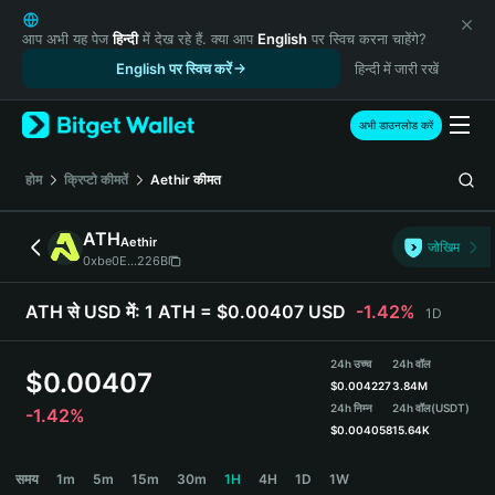
English
日本語
आप अभी यह पेज
हिन्दी
में देख रहे हैं. क्या आप
English
पर स्विच करना चाहेंगे?
Tiếng Việt
English पर स्विच करें
हिन्दी में जारी रखें
Русский
Español (Latinoamérica)
अभी डाउनलोड करें
Türkçe
Italiano
होम
क्रिप्टो कीमतें
Aethir
कीमत
Français
Deutsch
ATH
Aethir
जोखिम
简体中文
0xbe0E...226B
繁體中文
Português (Portugal)
ATH से USD में:
1 ATH = $0.00407 USD
-1.42%
1D
Bahasa Indonesia
ภาษาไทย
24h उच्च
24h वॉल
$
0.00407
हिन्दी
$
0.004227
3.84M
বাংলা
24h निम्न
24h वॉल
(USDT)
-1.42%
$
0.004058
15.64K
Español
Português (Brasil)
ATH Price Chart
समय
1m
5m
15m
30m
1H
4H
1D
1W
Español (Argentina)