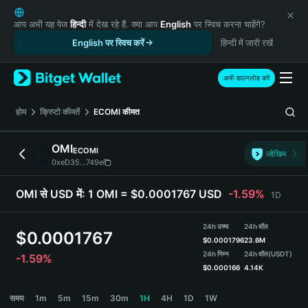
English
日本語
आप अभी यह पेज
हिन्दी
में देख रहे हैं. क्या आप
English
पर स्विच करना चाहेंगे?
Tiếng Việt
English पर स्विच करें
हिन्दी में जारी रखें
Русский
Español (Latinoamérica)
अभी डाउनलोड करें
Türkçe
Italiano
होम
क्रिप्टो कीमतें
ECOMI
कीमत
Français
Deutsch
OMI
ECOMI
जोखिम
简体中文
0xeD35...749e
繁體中文
Português (Portugal)
OMI से USD में:
1 OMI = $0.0001767 USD
-1.59%
1D
Bahasa Indonesia
ภาษาไทย
24h उच्च
24h वॉल
$
0.0001767
हिन्दी
$
0.0001796
23.6M
বাংলা
24h निम्न
24h वॉल
(USDT)
-1.59%
$
0.000166
4.14K
Español
Português (Brasil)
OMI Price Chart
समय
1m
5m
15m
30m
1H
4H
1D
1W
Español (Argentina)