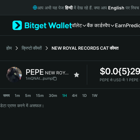
English
आप अभी यह पेज
हिन्दी
में देख रहे हैं. क्या आप
English
पर स्विच 
日本語
Tiếng Việt
वॉलेट
बैंक कार्ड
स्वैप
Earn
Predi
Русский
Español (Latinoamérica)
Türkçe
Italiano
होम
क्रिप्टो कीमतें
NEW ROYAL RECORDS CAT
कीमत
Français
Deutsch
$
0.0{5}2
PEPE
简体中文
NEW ROYAL RECORDS CAT
繁體中文
1mQNAt...pump
PEPE से USD में:
1 PEPE
Português (Portugal)
PEPE Price Chart
Bahasa Indonesia
समय
1m
5m
15m
30m
1H
4H
1D
1W
ภาษาไทย
डेटा प्राप्त करने में असफल।
हिन्दी
বাংলা
Español
Português (Brasil)
Español (Argentina)