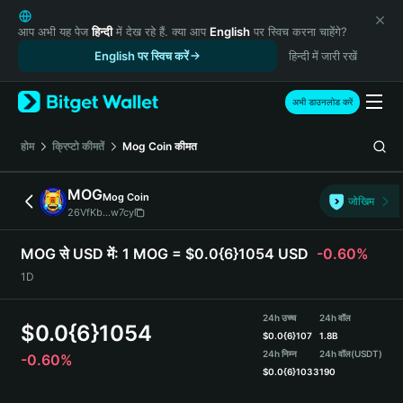
English
日本語
आप अभी यह पेज
हिन्दी
में देख रहे हैं. क्या आप
English
पर स्विच करना चाहेंगे?
Tiếng Việt
English पर स्विच करें
हिन्दी में जारी रखें
Русский
Español (Latinoamérica)
अभी डाउनलोड करें
Türkçe
Italiano
होम
क्रिप्टो कीमतें
Mog Coin
कीमत
Français
Deutsch
MOG
Mog Coin
जोखिम
简体中文
26VfKb...w7cy
繁體中文
Português (Portugal)
MOG से USD में:
1 MOG = $0.0{6}1054 USD
-0.60%
Bahasa Indonesia
1D
ภาษาไทย
हिन्दी
24h उच्च
24h वॉल
$
0.0{6}1054
বাংলা
$
0.0{6}107
1.8B
Español
24h निम्न
24h वॉल
(USDT)
-0.60%
$
0.0{6}1033
190
Português (Brasil)
Español (Argentina)
MOG Price Chart