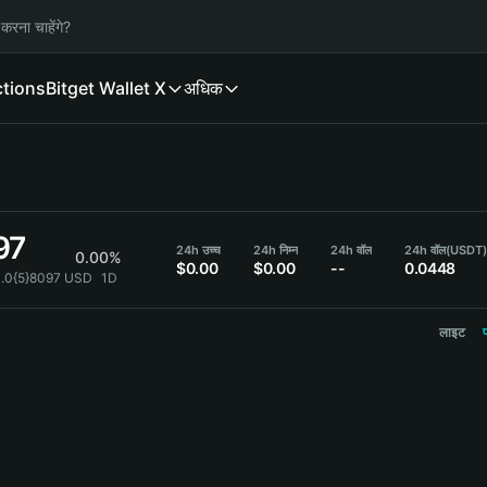
करना चाहेंगे?
ctions
Bitget Wallet X
अधिक
97
24h उच्च
24h निम्न
24h वॉल
24h वॉल
(USDT)
0.00%
$0.00
$0.00
--
0.0448
0.0{5}8097 USD
1D
लाइट
प