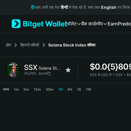
English
आप अभी यह पेज
हिन्दी
में देख रहे हैं. क्या आप
English
पर स्विच 
日本語
Tiếng Việt
वॉलेट
बैंक कार्ड
स्वैप
Earn
Predi
Русский
Español (Latinoamérica)
Türkçe
Italiano
होम
क्रिप्टो कीमतें
Solana Stock Index
कीमत
Français
Deutsch
$
0.0{5}80
SSX
简体中文
Solana Stock Index
繁體中文
2EyNf2...bonk
SSX से USD में:
1 SSX = $
Português (Portugal)
SSX Price Chart
Bahasa Indonesia
समय
1m
5m
15m
30m
1H
4H
1D
1W
ภาษาไทย
हिन्दी
বাংলা
Español
Português (Brasil)
Español (Argentina)