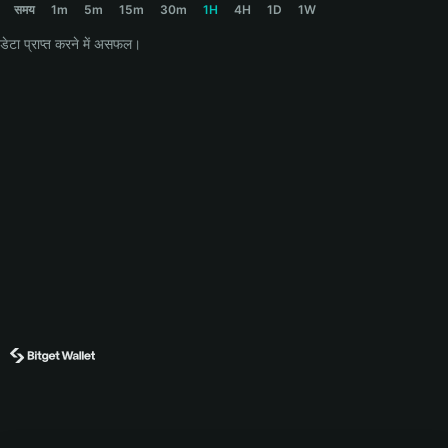
समय
1m
5m
15m
30m
1H
4H
1D
1W
डेटा प्राप्त करने में असफल।