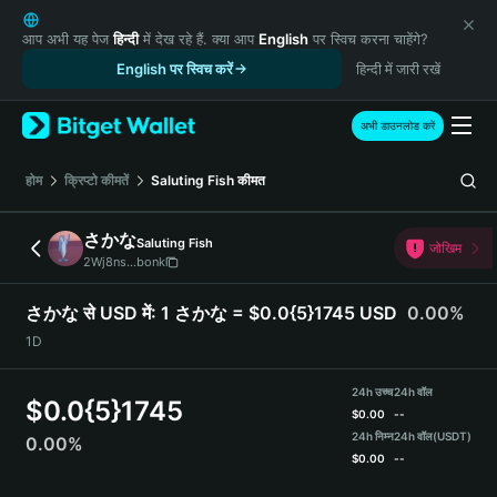
English
日本語
आप अभी यह पेज
हिन्दी
में देख रहे हैं. क्या आप
English
पर स्विच करना चाहेंगे?
Tiếng Việt
English पर स्विच करें
हिन्दी में जारी रखें
Русский
Español (Latinoamérica)
अभी डाउनलोड करें
Türkçe
Italiano
होम
क्रिप्टो कीमतें
Saluting Fish
कीमत
Français
Deutsch
さかな
Saluting Fish
जोखिम
简体中文
2Wj8ns...bonk
繁體中文
Português (Portugal)
さかな से USD में:
1 さかな = $0.0{5}1745 USD
0.00%
Bahasa Indonesia
1D
ภาษาไทย
हिन्दी
24h उच्च
24h वॉल
$
0.0{5}1745
বাংলা
$
0.00
--
Español
24h निम्न
24h वॉल
(USDT)
0.00%
$
0.00
--
Português (Brasil)
Español (Argentina)
さかな Price Chart