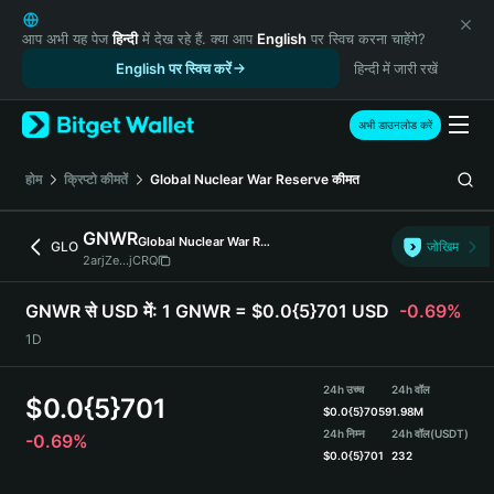
English
日本語
आप अभी यह पेज
हिन्दी
में देख रहे हैं. क्या आप
English
पर स्विच करना चाहेंगे?
Tiếng Việt
English पर स्विच करें
हिन्दी में जारी रखें
Русский
Español (Latinoamérica)
अभी डाउनलोड करें
Türkçe
Italiano
होम
क्रिप्टो कीमतें
Global Nuclear War Reserve
कीमत
Français
Deutsch
GNWR
Global Nuclear War Reserve
GLO
जोखिम
简体中文
2arjZe...jCRQ
繁體中文
Português (Portugal)
GNWR से USD में:
1 GNWR = $0.0{5}701 USD
-0.69%
Bahasa Indonesia
1D
ภาษาไทย
हिन्दी
24h उच्च
24h वॉल
$
0.0{5}701
বাংলা
$
0.0{5}7059
1.98M
Español
24h निम्न
24h वॉल
(USDT)
-0.69%
$
0.0{5}701
232
Português (Brasil)
Español (Argentina)
GNWR Price Chart